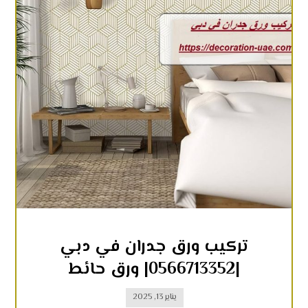
تركيب ورق جدران في دبي
|0566713352| ورق حائط
يناير 13, 2025