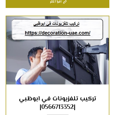
اقرأ أكثر
تركيب تلفزيونات في ابوظبي
|0566713352|