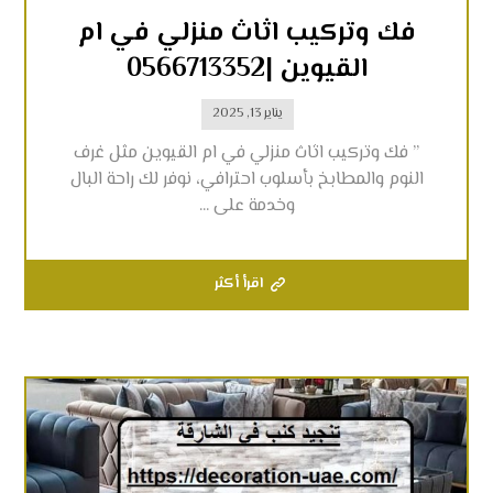
فك وتركيب اثاث منزلي في ام
القيوين |0566713352
يناير 13, 2025
” فك وتركيب اثاث منزلي في ام القيوين مثل غرف
النوم والمطابخ بأسلوب احترافي، نوفر لك راحة البال
وخدمة على ...
اقرأ أكثر