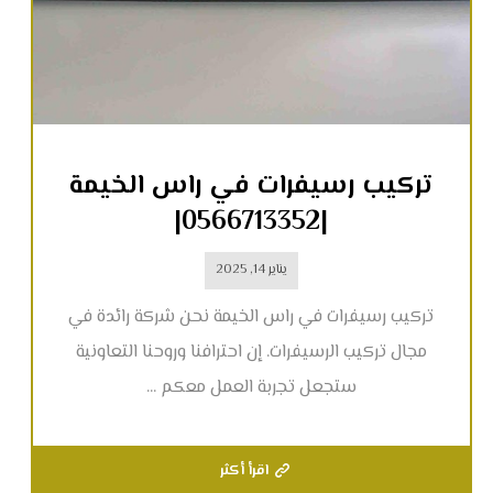
تركيب رسيفرات في راس الخيمة
|0566713352|
يناير 14, 2025
تركيب رسيفرات في راس الخيمة نحن شركة رائدة في
مجال تركيب الرسيفرات. إن احترافنا وروحنا التعاونية
ستجعل تجربة العمل معكم ...
اقرأ أكثر