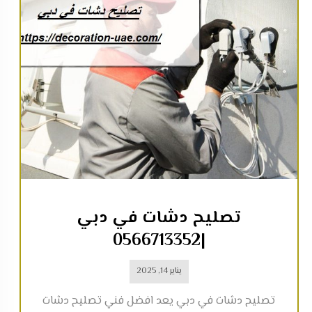
تصليح دشات في دبي
|0566713352
يناير 14, 2025
تصليح دشات في دبي يعد افضل فني تصليح دشات