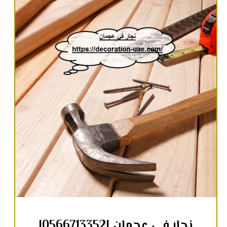
نجار في عجمان |0566713352|