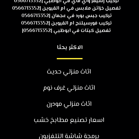
تركيب رسيفر واي فاي في ابوظبي |0566713352
تفصيل خزائن ملابس في ام القيوين |0566713352
تركيب جبس بورد في عجمان |0566713352
تركيب فورسيلنج ام القيوين |0566713352
تفصيل كبتات في ابوظبي |0566713352|
الاكثر بحثا
اثاث منزلي حديث
اثاث منزلي غرف نوم
اثاث منزلي مودرن
اسعار تصنيع مطابخ خشب
برمجة شاشة التلفزيون