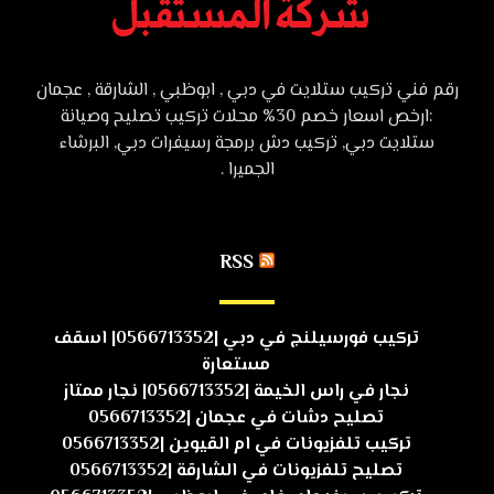
رقم فني تركيب ستلايت في دبي , ابوظبي , الشارقة , عجمان
:ارخص اسعار خصم 30% محلات تركيب تصليح وصيانة
ستلايت دبي, تركيب دش برمجة رسيفرات دبي, البرشاء
الجميرا .
RSS
تركيب فورسيلنج في دبي |0566713352| اسقف
مستعارة
نجار في راس الخيمة |0566713352| نجار ممتاز
تصليح دشات في عجمان |0566713352
تركيب تلفزيونات في ام القيوين |0566713352
تصليح تلفزيونات في الشارقة |0566713352