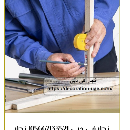
نجار في دبي |0566713352| نجار