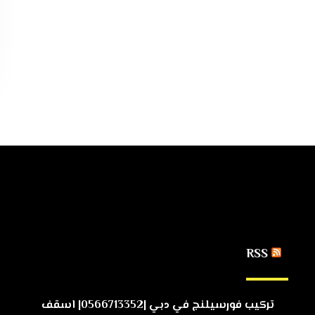
RSS
تركيب فورسيلنج في دبي |0566713352| اسقف