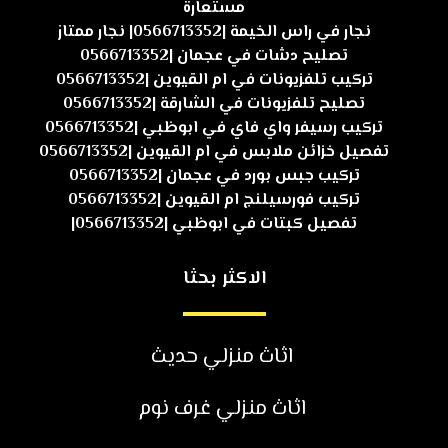
مستعارة
نجار في راس الخيمة |0566713352| نجار ممتاز
تصليح دشات في عجمان |0566713352
تركيب تلفزيونات في ام القيوين |0566713352
تصليح تلفزيونات في الشارقة |0566713352
تركيب رسيفر واي فاي في ابوظبي |0566713352
تفصيل خزائن ملابس في ام القيوين |0566713352
تركيب جبس بورد في عجمان |0566713352
تركيب فورسيلنج ام القيوين |0566713352
تفصيل كبتات في ابوظبي |0566713352|
الاكثر بحثا
اثاث منزلي حديث
اثاث منزلي غرف نوم