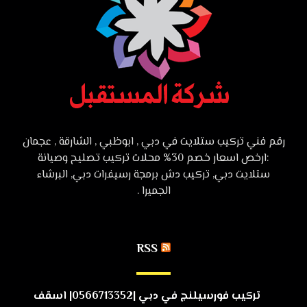
رقم فني تركيب ستلايت في دبي , ابوظبي , الشارقة , عجمان
:ارخص اسعار خصم 30% محلات تركيب تصليح وصيانة
ستلايت دبي, تركيب دش برمجة رسيفرات دبي, البرشاء
الجميرا .
RSS
تركيب فورسيلنج في دبي |0566713352| اسقف