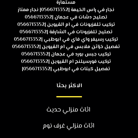
مستعارة
نجار في راس الخيمة |0566713352| نجار ممتاز
تصليح دشات في عجمان |0566713352
تركيب تلفزيونات في ام القيوين |0566713352
تصليح تلفزيونات في الشارقة |0566713352
تركيب رسيفر واي فاي في ابوظبي |0566713352
تفصيل خزائن ملابس في ام القيوين |0566713352
تركيب جبس بورد في عجمان |0566713352
تركيب فورسيلنج ام القيوين |0566713352
تفصيل كبتات في ابوظبي |0566713352|
الاكثر بحثا
اثاث منزلي حديث
اثاث منزلي غرف نوم