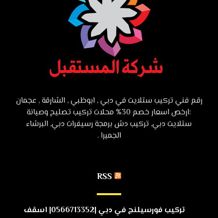
رقم فني تركيب ستلايت في دبي , ابوظبي , الشارقة , عجمان
:ارخص اسعار خصم 30% محلات تركيب تصليح وصيانة
ستلايت دبي, تركيب دش برمجة رسيفرات دبي, البرشاء
الجميرا .
RSS
تركيب فورسيلنج في دبي |0566713352| اسقف