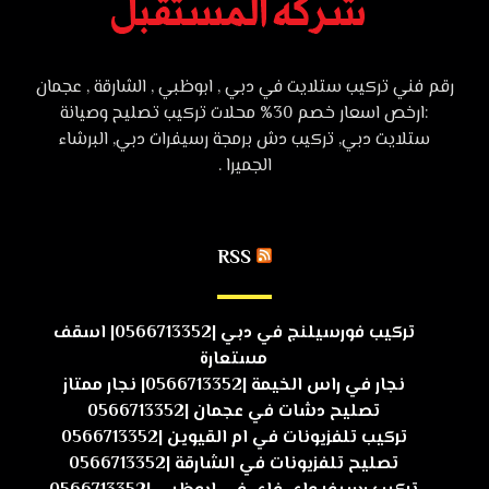
رقم فني تركيب ستلايت في دبي , ابوظبي , الشارقة , عجمان
:ارخص اسعار خصم 30% محلات تركيب تصليح وصيانة
ستلايت دبي, تركيب دش برمجة رسيفرات دبي, البرشاء
الجميرا .
RSS
تركيب فورسيلنج في دبي |0566713352| اسقف
مستعارة
نجار في راس الخيمة |0566713352| نجار ممتاز
تصليح دشات في عجمان |0566713352
تركيب تلفزيونات في ام القيوين |0566713352
تصليح تلفزيونات في الشارقة |0566713352