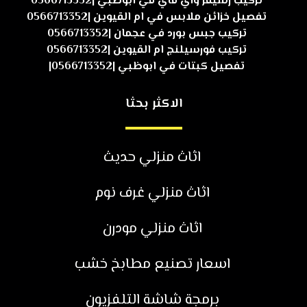
تركيب رسيفر واي فاي في ابوظبي |0566713352
تفصيل خزائن ملابس في ام القيوين |0566713352
تركيب جبس بورد في عجمان |0566713352
تركيب فورسيلنج ام القيوين |0566713352
تفصيل كبتات في ابوظبي |0566713352|
الاكثر بحثا
اثاث منزلي حديث
اثاث منزلي غرف نوم
اثاث منزلي مودرن
اسعار تصنيع مطابخ خشب
برمجة شاشة التلفزيون